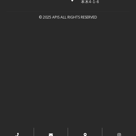
本木4-1-6
© 2025 APIS ALL RIGHTS RESERVED