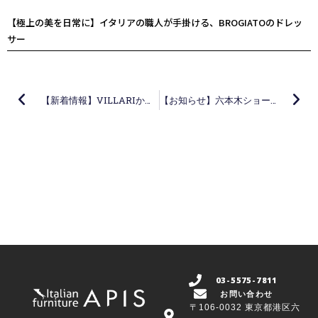
【極上の美を日常に】イタリアの職人が手掛ける、BROGIATOのドレッ
サー
Prev
Ne
【新着情報】VILLARIからシーズンズグリーティングをお届けいたします
【お知らせ】六本木ショールーム 年末年始休業日
03-5575-7811
お問い合わせ
〒106-0032 東京都港区六