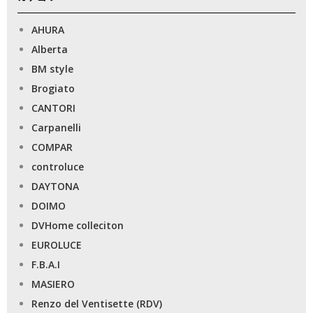
AHURA
Alberta
BM style
Brogiato
CANTORI
Carpanelli
COMPAR
controluce
DAYTONA
DOIMO
DVHome colleciton
EUROLUCE
F.B.A.I
MASIERO
Renzo del Ventisette (RDV)