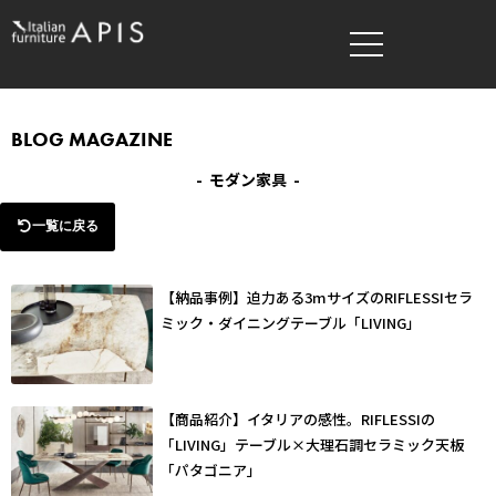
内
容
を
ス
キ
BLOG MAGAZINE
ッ
- モダン家具 -
プ
一覧に戻る
【納品事例】迫力ある3mサイズのRIFLESSIセラ
ペ
ペ
ミック・ダイニングテーブル「LIVING」
ー
ー
ジ
ジ
【商品紹介】イタリアの感性。RIFLESSIの
「LIVING」テーブル×大理石調セラミック天板
「パタゴニア」