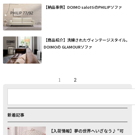
【納品事例】DOIMO salottiのPHILIPソファ
【商品紹介】洗練されたヴィンテージスタイル。
DOIMOの GLAMOURソファ
1
2
検
索
新着記事
【入荷情報】夢の世界へいざなう♪ “可