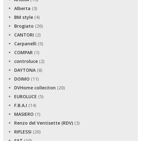
Alberta
(3)
BM style
(4)
Brogiato
(20)
CANTORI
(2)
Carpanelli
(5)
COMPAR
(1)
controluce
(2)
DAYTONA
(8)
DOIMO
(11)
DVHome colleciton
(20)
EUROLUCE
(5)
F.B.A.I
(14)
MASIERO
(1)
Renzo del Ventisette (RDV)
(3)
RIFLESSI
(20)
SAT
(10)