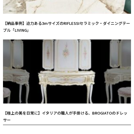
【納品事例】迫力ある3mサイズのRIFLESSIセラミック・ダイニングテー
ブル「LIVING」
【極上の美を日常に】イタリアの職人が手掛ける、BROGIATOのドレッ
サー
Prev
Ne