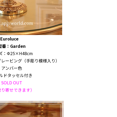
Euroluce
型番：Garden
：Φ25×H48cm
グレービング（手彫り模様入り）
アンバー色
ルドタッセル付き
SOLD OUT
取り寄せできます）