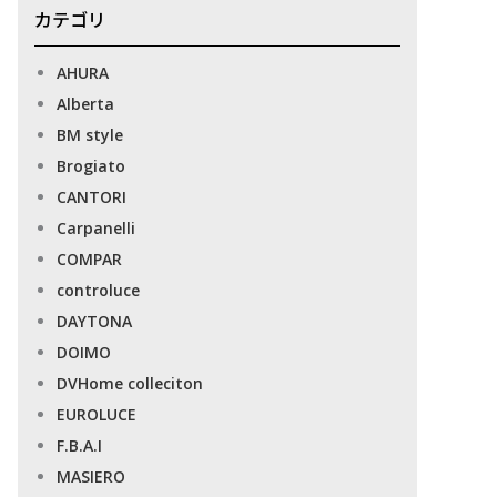
カテゴリ
AHURA
Alberta
BM style
Brogiato
CANTORI
Carpanelli
COMPAR
controluce
DAYTONA
DOIMO
DVHome colleciton
EUROLUCE
F.B.A.I
MASIERO