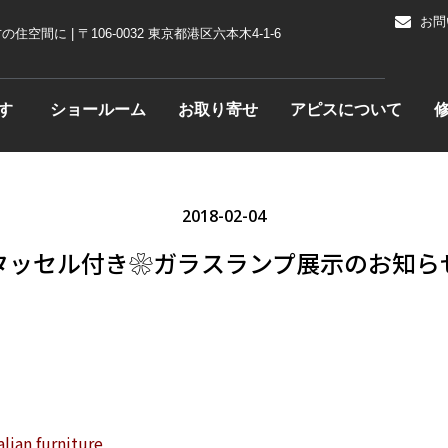
お問
に | 〒106-0032 東京都港区六本木4-1-6
す
ショールーム
お取り寄せ
アピスについて
Open 家具を探す
2018-02-04
タッセル付き❀ガラスランプ展示のお知ら
✫
alian furniture