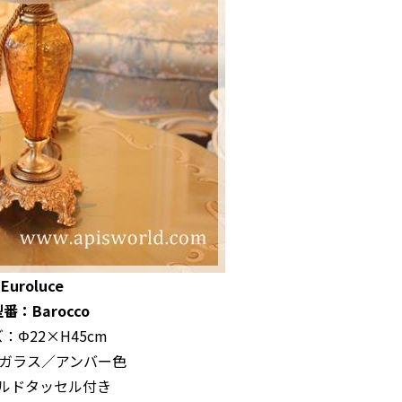
Euroluce
番：Barocco
：Φ22×H45cm
✫
ガラス／アンバー色
✯
ルドタッセル付き