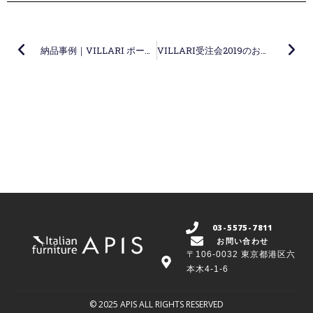
Prev
Ne
納品事例｜VILLARI ポーセリンの馬車
VILLARI受注会2019のお知らせ（予告）
03-5575-7811
お問い合わせ
〒106-0032 東京都港区六
本木4-1-6
© 2025 APIS ALL RIGHTS RESERVED