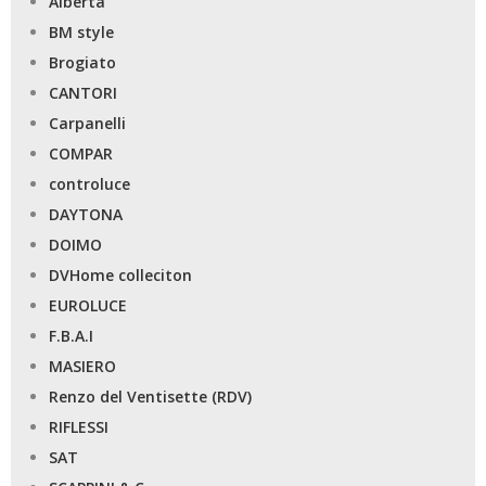
Alberta
BM style
Brogiato
CANTORI
Carpanelli
COMPAR
controluce
DAYTONA
DOIMO
DVHome colleciton
EUROLUCE
F.B.A.I
MASIERO
Renzo del Ventisette (RDV)
RIFLESSI
SAT