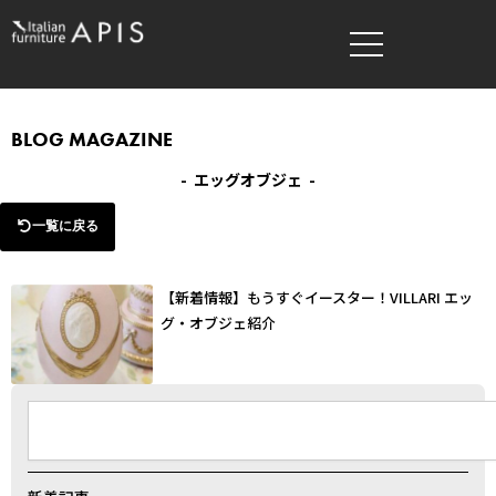
内
容
を
ス
キ
BLOG MAGAZINE
ッ
- エッグオブジェ -
プ
一覧に戻る
【新着情報】もうすぐイースター！VILLARI エッ
グ・オブジェ紹介
検
索