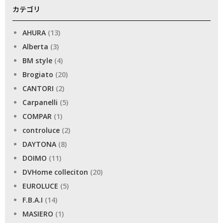
カテゴリ
AHURA
(13)
Alberta
(3)
BM style
(4)
Brogiato
(20)
CANTORI
(2)
Carpanelli
(5)
COMPAR
(1)
controluce
(2)
DAYTONA
(8)
DOIMO
(11)
DVHome colleciton
(20)
EUROLUCE
(5)
F.B.A.I
(14)
MASIERO
(1)