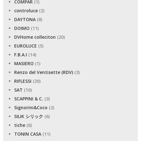
COMPAR
(1)
controluce
(2)
DAYTONA
(8)
DOIMO
(11)
DVHome colleciton
(20)
EUROLUCE
(5)
F.B.A.I
(14)
MASIERO
(1)
Renzo del Ventisette (RDV)
(3)
RIFLESSI
(20)
SAT
(10)
SCAPPINI & C.
(3)
Signorini&Coco
(2)
SILIK シリック
(6)
tiche
(6)
TONIN CASA
(11)