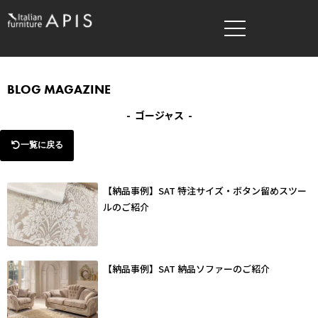
内
容
を
ス
キ
BLOG MAGAZINE
ッ
- ゴージャス -
プ
一覧に戻る
【納品事例】SAT 特注サイズ・ボタン留めスツー
ルのご紹介
【納品事例】SAT 納品ソファーのご紹介