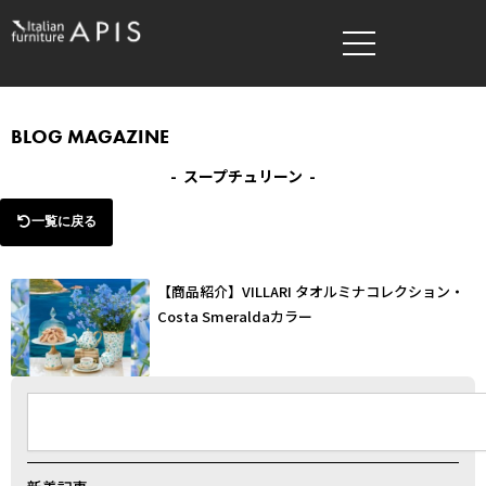
内
容
を
ス
キ
BLOG MAGAZINE
ッ
- スープチュリーン -
プ
一覧に戻る
【商品紹介】VILLARI タオルミナコレクション・
Costa Smeraldaカラー
検
索