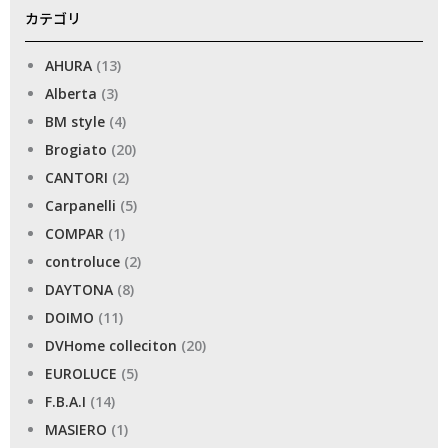
カテゴリ
AHURA
(13)
Alberta
(3)
BM style
(4)
Brogiato
(20)
CANTORI
(2)
Carpanelli
(5)
COMPAR
(1)
controluce
(2)
DAYTONA
(8)
DOIMO
(11)
DVHome colleciton
(20)
EUROLUCE
(5)
F.B.A.I
(14)
MASIERO
(1)