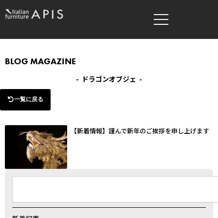
内
容
を
ス
キ
BLOG MAGAZINE
ッ
- ドラゴンオブジェ -
プ
一覧に戻る
【新着情報】謹んで新年のご挨拶を申し上げます
検
索