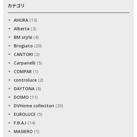
カテゴリ
AHURA
(13)
Alberta
(3)
BM style
(4)
Brogiato
(20)
CANTORI
(2)
Carpanelli
(5)
COMPAR
(1)
controluce
(2)
DAYTONA
(8)
DOIMO
(11)
DVHome colleciton
(20)
EUROLUCE
(5)
F.B.A.I
(14)
MASIERO
(1)