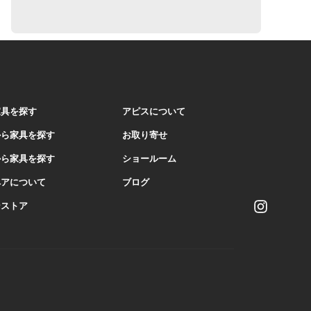
家具を探す
アピスについて
から家具を探す
お取り寄せ
から家具を探す
ショールーム
ペアについて
ブログ
I
ンストア
n
s
t
a
g
r
a