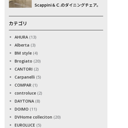
Scappini＆Ｃ.のダイニングチェア。
カテゴリ
AHURA
(13)
Alberta
(3)
BM style
(4)
Brogiato
(20)
CANTORI
(2)
Carpanelli
(5)
COMPAR
(1)
controluce
(2)
DAYTONA
(8)
DOIMO
(11)
DVHome colleciton
(20)
EUROLUCE
(5)