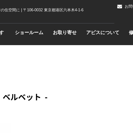
お問
に | 〒106-0032 東京都港区六本木4-1-6
す
ショールーム
お取り寄せ
アピスについて
Open 家具を探す
- ベルベット -