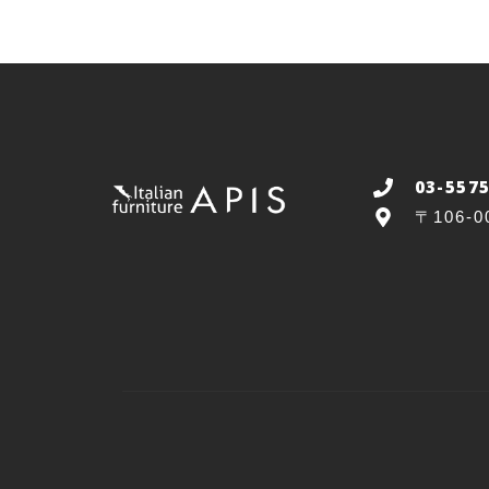
03-557
〒106-