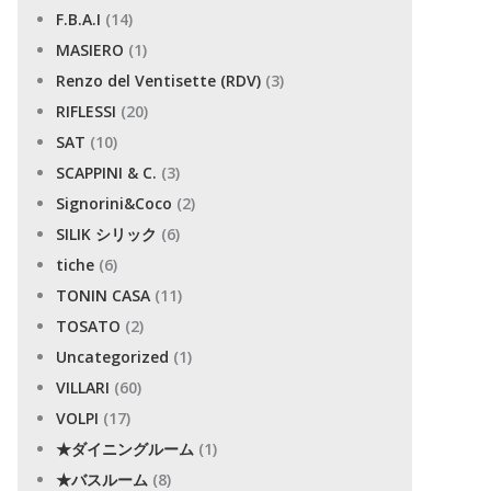
F.B.A.I
(14)
MASIERO
(1)
Renzo del Ventisette (RDV)
(3)
RIFLESSI
(20)
SAT
(10)
SCAPPINI & C.
(3)
Signorini&Coco
(2)
SILIK シリック
(6)
tiche
(6)
TONIN CASA
(11)
TOSATO
(2)
Uncategorized
(1)
VILLARI
(60)
VOLPI
(17)
★ダイニングルーム
(1)
★バスルーム
(8)