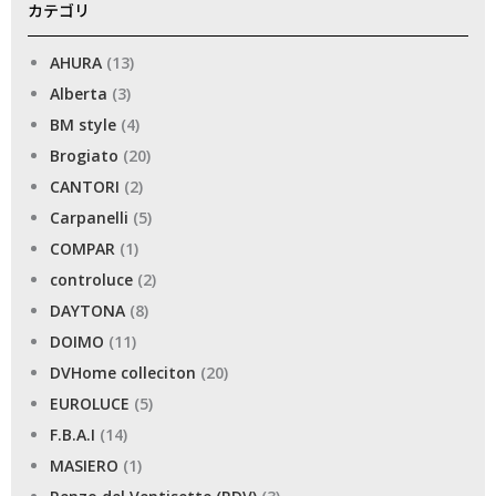
カテゴリ
AHURA
(13)
Alberta
(3)
BM style
(4)
Brogiato
(20)
CANTORI
(2)
Carpanelli
(5)
COMPAR
(1)
controluce
(2)
DAYTONA
(8)
DOIMO
(11)
DVHome colleciton
(20)
EUROLUCE
(5)
F.B.A.I
(14)
MASIERO
(1)