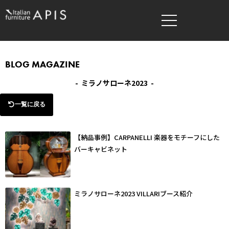
内
容
を
ス
キ
BLOG MAGAZINE
ッ
- ミラノサローネ2023 -
プ
一覧に戻る
【納品事例】CARPANELLI 楽器をモチーフにした
バーキャビネット
ミラノサローネ2023 VILLARIブース紹介