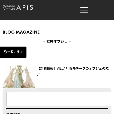
内
容
を
ス
キ
BLOG MAGAZINE
ッ
- 女神オブジェ -
プ
一覧に戻る
【新着情報】VILLARI 春モチーフのオブジェの紹
介
検
索