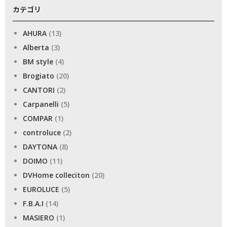
カテゴリ
AHURA
(13)
Alberta
(3)
BM style
(4)
Brogiato
(20)
CANTORI
(2)
Carpanelli
(5)
COMPAR
(1)
controluce
(2)
DAYTONA
(8)
DOIMO
(11)
DVHome colleciton
(20)
EUROLUCE
(5)
F.B.A.I
(14)
MASIERO
(1)