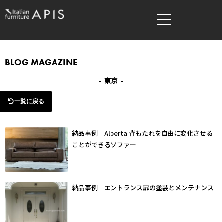
内
容
を
ス
キ
BLOG MAGAZINE
ッ
- 東京 -
プ
一覧に戻る
納品事例｜Alberta 背もたれを自由に変化させる
ことができるソファー
納品事例｜エントランス扉の塗装とメンテナンス