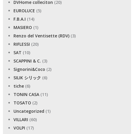
DVHome colleciton
(20)
EUROLUCE
(5)
F.B.A.I
(14)
MASIERO
(1)
Renzo del Ventisette (RDV)
(3)
RIFLESSI
(20)
SAT
(10)
SCAPPINI & C.
(3)
Signorini&Coco
(2)
SILIK シリック
(6)
tiche
(6)
TONIN CASA
(11)
TOSATO
(2)
Uncategorized
(1)
VILLARI
(60)
VOLPI
(17)