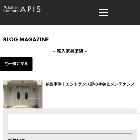
内
容
を
ス
キ
BLOG MAGAZINE
ッ
- 輸入家具塗装 -
プ
一覧に戻る
納品事例｜エントランス扉の塗装とメンテナンス
検
索