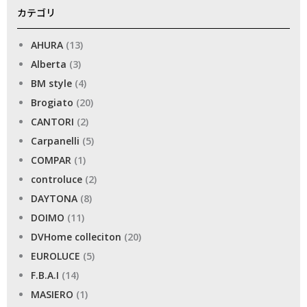
カテゴリ
AHURA
(13)
Alberta
(3)
BM style
(4)
Brogiato
(20)
CANTORI
(2)
Carpanelli
(5)
COMPAR
(1)
controluce
(2)
DAYTONA
(8)
DOIMO
(11)
DVHome colleciton
(20)
EUROLUCE
(5)
F.B.A.I
(14)
MASIERO
(1)